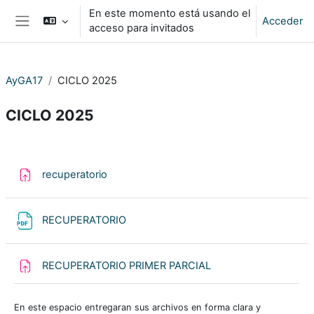
Salta al contenido principal
En este momento está usando el
Acceder
acceso para invitados
Panel lateral
AyGA17
CICLO 2025
CICLO 2025
Perfilado de sección
Tarea
recuperatorio
Archivo
RECUPERATORIO
Tarea
RECUPERATORIO PRIMER PARCIAL
En este espacio entregaran sus archivos en forma clara y