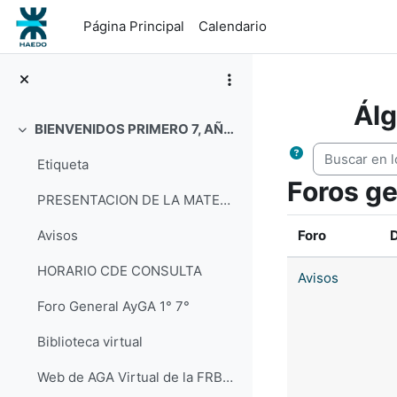
Salta al contenido principal
Página Principal
Calendario
Álg
BIENVENIDOS PRIMERO 7, AÑO 2026
Colapsar
Buscar en los
Etiqueta
Foros g
PRESENTACION DE LA MATERIA
Foro
D
Avisos
HORARIO CDE CONSULTA
Avisos
Foro General AyGA 1° 7°
Biblioteca virtual
Web de AGA Virtual de la FRBA UTN