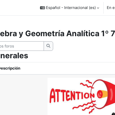
Español - Internacional ‎(es)‎
En e
ebra y Geometría Analítica 1º 
 foros
Buscar en los foros
enerales
escripción