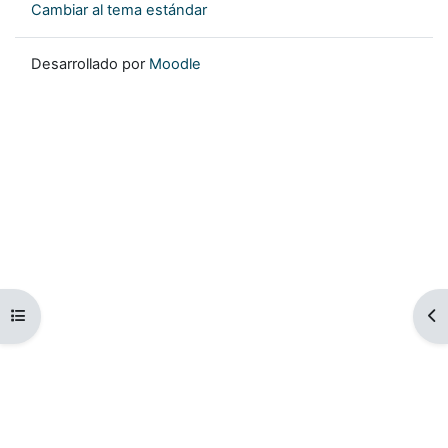
Cambiar al tema estándar
Desarrollado por
Moodle
Abrir índice del curso
Ab