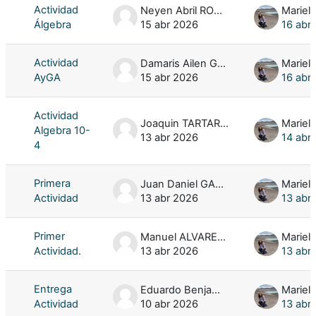
Actividad
Neyen Abril ROMERO
Mariela
Álgebra
15 abr 2026
16 abr
Actividad
Damaris Ailen GONZALEZ SANTELLAN
Mariela
AyGA
15 abr 2026
16 abr
Actividad
Joaquin TARTARUCA
Mariela
Algebra 10-
13 abr 2026
14 abr
4
Primera
Juan Daniel GALEAN MIRANDA
Mariela
Actividad
13 abr 2026
13 abr
Primer
Manuel ALVAREZ CHICHARRO
Mariela
Actividad.
13 abr 2026
13 abr
Entrega
Eduardo Benjamin CHIANEA
Mariela
Actividad
10 abr 2026
13 abr