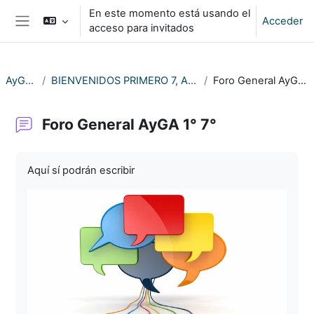
Salta al contenido principal
En este momento está usando el
Acceder
acceso para invitados
Panel lateral
AyGA17
BIENVENIDOS PRIMERO 7, AÑO 2026
Foro General AyGA 1° 7°
Foro General AyGA 1° 7°
Requisitos de finalización
Aquí sí podrán escribir