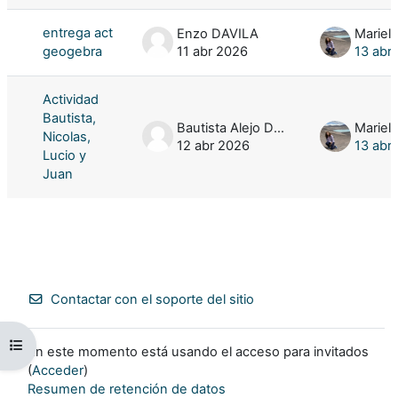
entrega act
Enzo DAVILA
Mariela
geogebra
11 abr 2026
13 abr
Actividad
Bautista,
Bautista Alejo DHERS
Mariela
Nicolas,
12 abr 2026
13 abr
Lucio y
Juan
Contactar con el soporte del sitio
Abrir índice del curso
En este momento está usando el acceso para invitados
(
Acceder
)
Resumen de retención de datos