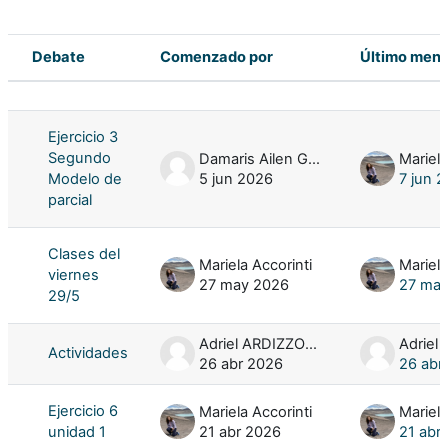
Debate
Comenzado por
Último mens
Estado
Mostrando 17 de 17 discusiones
Ejercicio 3
Segundo
Damaris Ailen GONZALEZ SANTELLAN
Mariela
Modelo de
5 jun 2026
7 jun 
parcial
Clases del
Mariela Accorinti
Mariela
viernes
27 may 2026
27 ma
29/5
Adriel ARDIZZONE
Actividades
26 abr 2026
26 abr
Ejercicio 6
Mariela Accorinti
Mariela
unidad 1
21 abr 2026
21 abr