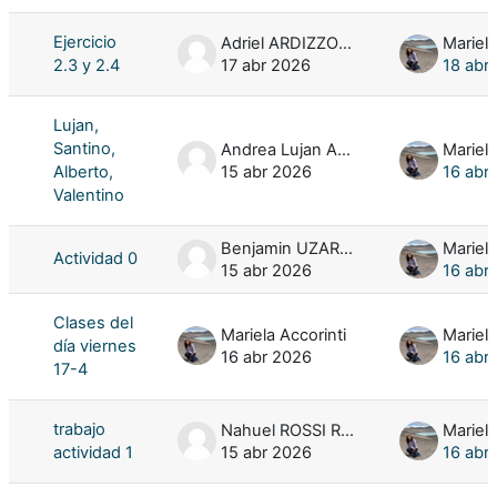
Ejercicio
Adriel ARDIZZONE
Mariela
2.3 y 2.4
17 abr 2026
18 abr
Lujan,
Santino,
Andrea Lujan AGUILAR SANCHEZ
Mariela
Alberto,
15 abr 2026
16 abr
Valentino
Benjamin UZARRALDE
Mariela
Actividad 0
15 abr 2026
16 abr
Clases del
Mariela Accorinti
Mariela
día viernes
16 abr 2026
16 abr
17-4
trabajo
Nahuel ROSSI ROSSIN
Mariela
actividad 1
15 abr 2026
16 abr