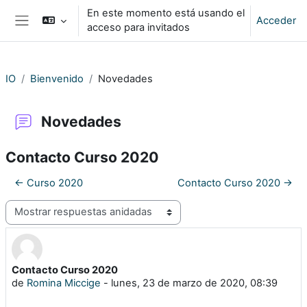
Salta al contenido principal
En este momento está usando el
Acceder
acceso para invitados
Panel lateral
IO
Bienvenido
Novedades
Novedades
Contacto Curso 2020
← Curso 2020
Contacto Curso 2020 →
Mostrar modo
Contacto Curso 2020
Número de respuestas: 0
de
Romina Miccige
-
lunes, 23 de marzo de 2020, 08:39