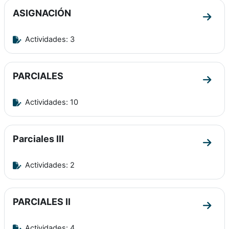
ASIGNACIÓN
Ir a 
Actividades: 3
PARCIALES
Ir a 
Actividades: 10
Parciales III
Ir a s
Actividades: 2
PARCIALES II
Ir a 
Actividades: 4