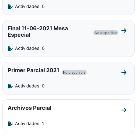
Actividades: 0
Final 11-06-2021 Mesa
Ir a 
No disponible
Especial
Actividades: 0
Primer Parcial 2021
No disponible
Ir a 
Actividades: 0
Archivos Parcial
Ir a s
Actividades: 1