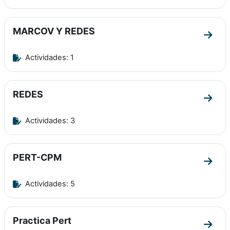
MARCOV Y REDES
Ir a 
Actividades: 1
REDES
Ir a 
Actividades: 3
PERT-CPM
Ir a 
Actividades: 5
Practica Pert
Ir a s