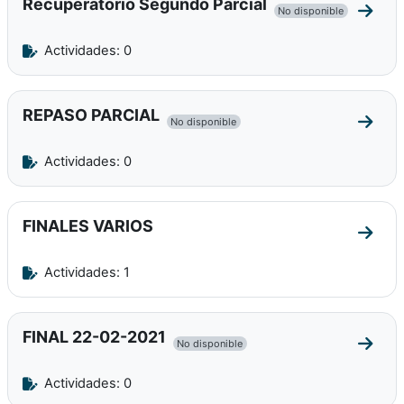
Recuperatorio Segundo Parcial
No disponible
Ir a 
Actividades: 0
REPASO PARCIAL
No disponible
Ir a 
Actividades: 0
FINALES VARIOS
Ir a 
Actividades: 1
FINAL 22-02-2021
No disponible
Ir a 
Actividades: 0