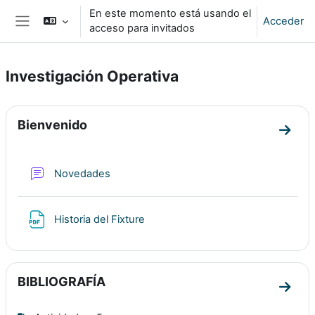
Salta al contenido principal
En este momento está usando el
Acceder
acceso para invitados
Panel lateral
Investigación Operativa
Perfilado de sección
Bienvenido
Ir a 
Foro
Novedades
Archivo
Historia del Fixture
BIBLIOGRAFÍA
Ir a 