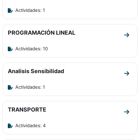
Actividades: 1
PROGRAMACIÓN LINEAL
Ir a 
Actividades: 10
Analisis Sensibilidad
Ir a s
Actividades: 1
TRANSPORTE
Ir a 
Actividades: 4