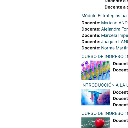
Docente a 
Docente a 
Módulo Estrategias pa
Docente:
Mariano AN
Docente:
Alejandra Fo
Docente:
Marcela Impe
Docente:
Joaquin LA
Docente:
Norma Marti
CURSO DE INGRESO :
Docent
Docent
INTRODUCCIÓN A LA 
Docent
Docent
Docent
CURSO DE INGRESO :
Docent