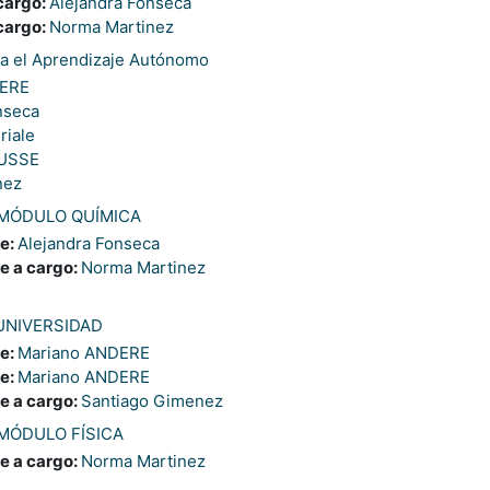
cargo:
Alejandra Fonseca
cargo:
Norma Martinez
ra el Aprendizaje Autónomo
DERE
nseca
riale
NUSSE
nez
 MÓDULO QUÍMICA
e:
Alejandra Fonseca
e a cargo:
Norma Martinez
UNIVERSIDAD
e:
Mariano ANDERE
e:
Mariano ANDERE
e a cargo:
Santiago Gimenez
 MÓDULO FÍSICA
e a cargo:
Norma Martinez