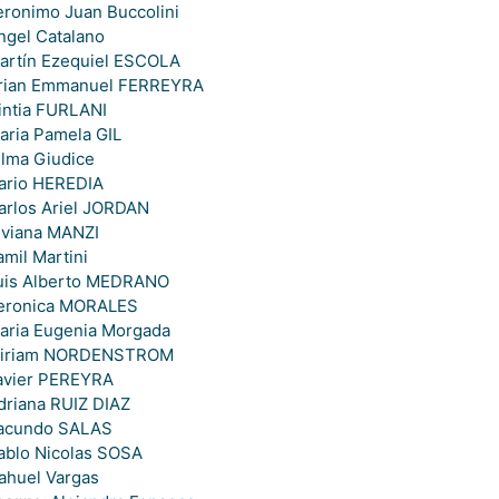
eronimo Juan Buccolini
ngel Catalano
artín Ezequiel ESCOLA
rian Emmanuel FERREYRA
intia FURLANI
aria Pamela GIL
ilma Giudice
ario HEREDIA
arlos Ariel JORDAN
iviana MANZI
amil Martini
uis Alberto MEDRANO
eronica MORALES
aria Eugenia Morgada
iriam NORDENSTROM
avier PEREYRA
driana RUIZ DIAZ
acundo SALAS
ablo Nicolas SOSA
ahuel Vargas