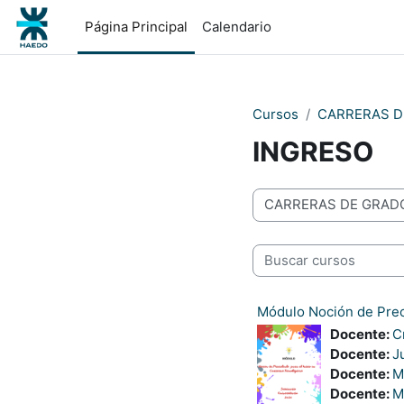
Salta al contenido principal
Página Principal
Calendario
Cursos
CARRERAS D
INGRESO
Categorías
Buscar cursos
Módulo Noción de Precá
Docente:
C
Docente:
J
Docente:
M
Docente:
M