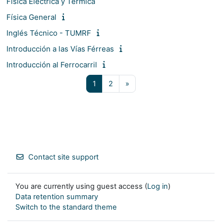
Física Eléctrica y Térmica
Física General
Inglés Técnico - TUMRF
Introducción a las Vías Férreas
Introducción al Ferrocarril
Page 1
Page 2
Next page
1
2
»
Contact site support
You are currently using guest access (
Log in
)
Data retention summary
Switch to the standard theme