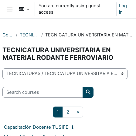
Skip to main content
You are currently using guest
Log
access
in
Side panel
Courses
TECNICATURAS
TECNICATURA UNIVERSITARIA EN MATERIAL RODANTE FERROVIARIO
TECNICATURA UNIVERSITARIA EN
MATERIAL RODANTE FERROVIARIO
Course categories
Search courses
Search courses
Page 1
Page 2
Next page
1
2
»
Capacitación Docente TUSIFE