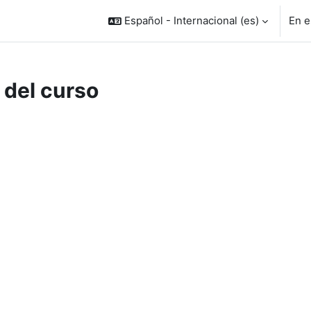
Español - Internacional ‎(es)‎
En e
 del curso