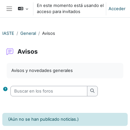
Salta al contenido principal
En este momento está usando el
Acceder
acceso para invitados
Panel lateral
IASTE
General
Avisos
Avisos
Requisitos de finalización
Avisos y novedades generales
Buscar en los foros
Buscar en los foro
(Aún no se han publicado noticias.)