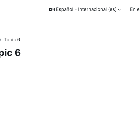
Español - Internacional ‎(es)‎
En e
Topic 6
pic 6
rfilado de sección