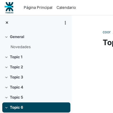
Salta al contenido principal
Página Principal
Calendario
coor
General
Colapsar
To
Novedades
Pe
Topic 1
Colapsar
Topic 2
Colapsar
Topic 3
Colapsar
Topic 4
Colapsar
Topic 5
Colapsar
Topic 6
Colapsar