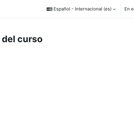
Español - Internacional ‎(es)‎
En e
 del curso