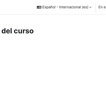
Español - Internacional ‎(es)‎
En e
 del curso