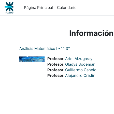
Salta al contenido principal
Página Principal
Calendario
Información
Análisis Matemático I - 1° 3°
Profesor:
Ariel Alzugaray
Profesor:
Gladys Bodeman
Profesor:
Guillermo Canelo
Profesor:
Alejandro Cristin