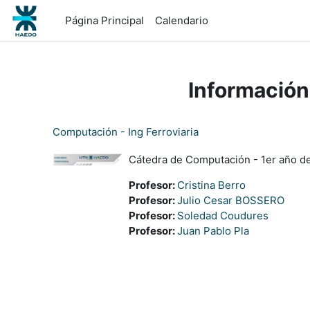
Salta al contenido principal
Página Principal
Calendario
Información
Computación - Ing Ferroviaria
Cátedra de Computación - 1er año de 
Profesor:
Cristina Berro
Profesor:
Julio Cesar BOSSERO
Profesor:
Soledad Coudures
Profesor:
Juan Pablo Pla