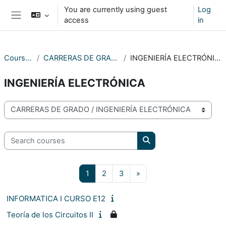
Skip to main content
You are currently using guest
Log
access
in
Side panel
Courses
CARRERAS DE GRADO
INGENIERÍA ELECTRÓNICA
INGENIERÍA ELECTRÓNICA
Course categories
Search courses
Search courses
Page 1
Page 2
Page 3
Next page
1
2
3
»
INFORMATICA I CURSO E12
Teoría de los Circuitos II